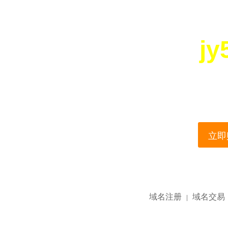
jy
您所访问的域名正在
This domain name is current
立即购
域名注册
域名交易
|