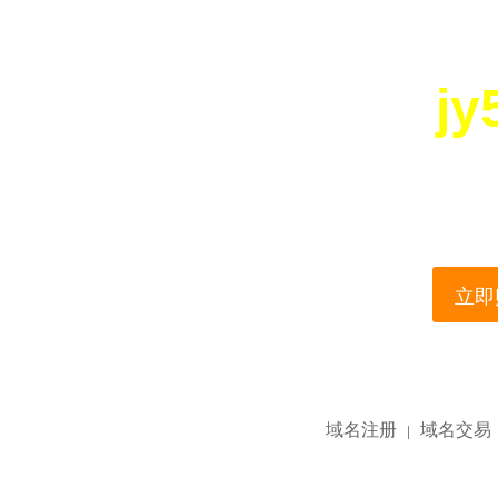
jy
您所访问的域名正在
This domain name is current
立即购
域名注册
域名交易
|