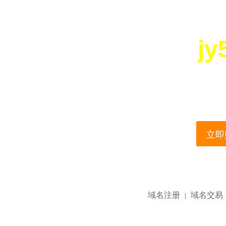
jy
您所访问的域名正在
This domain name is current
立即购
域名注册
域名交易
|