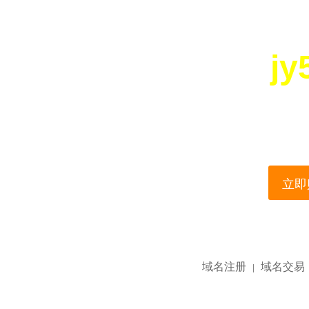
jy
您所访问的域名正在
This domain name is current
立即购
域名注册
域名交易
|